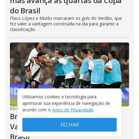
mas avança às quartas da Copa
do Brasil
Flaco López e Murilo marcaram os gols do Verdão, que
fez valer a vantagem construída na ida para garantir a
classificação
Utilizamos cookies e tecnologia para
aprimorar sua experiência de navegação de
DO R7
/
06/08/2026
acordo com o
Aviso de Privacidade
.
Brenner detona o Fluminense.
Vasco nas quartas da Copa do
FECHAR
Brasil