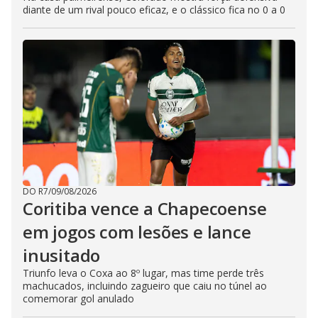
diante de um rival pouco eficaz, e o clássico fica no 0 a 0
DO R7
/
09/08/2026
Coritiba vence a Chapecoense
em jogos com lesões e lance
inusitado
Triunfo leva o Coxa ao 8º lugar, mas time perde três
machucados, incluindo zagueiro que caiu no túnel ao
comemorar gol anulado