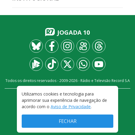
JOGADA 10
Todos os direitos reservados - 2009-
2026
- Rádio e Televisão Record S.A
Utilizamos cookies e tecnologia para
CARREIRA
FALE CONOSCO
PRIVACIDADE
aprimorar sua experiência de navegação de
TERMOS E CONDIÇÕES DE USO
acordo com o
Aviso de Privacidade
.
FECHAR