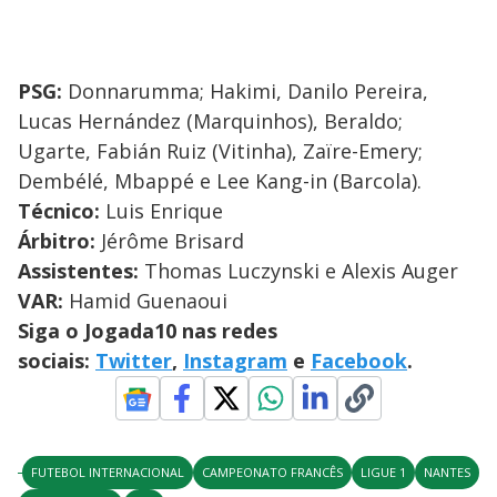
PSG
:
Donnarumma; Hakimi, Danilo Pereira,
Lucas Hernández (Marquinhos), Beraldo;
Ugarte, Fabián Ruiz (Vitinha), Zaïre-Emery;
Dembélé, Mbappé e Lee Kang-in (Barcola).
Técnico:
Luis Enrique
Árbitro:
Jérôme Brisard
Assistentes:
Thomas Luczynski e Alexis Auger
VAR:
Hamid Guenaoui
Siga o Jogada10 nas redes
sociais:
Twitter
,
Instagram
e
Facebook
.
FUTEBOL INTERNACIONAL
CAMPEONATO FRANCÊS
LIGUE 1
NANTES