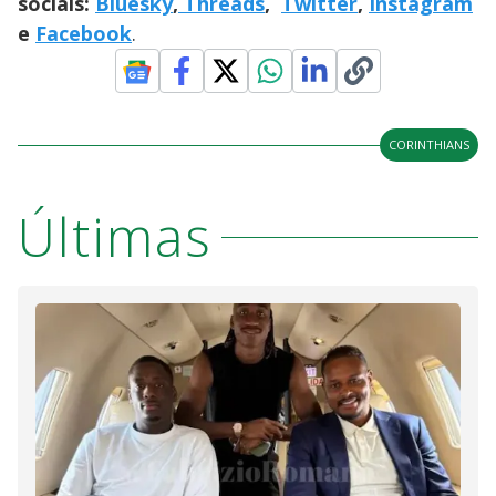
sociais:
Bluesky
,
Threads
,
Twitter
,
Instagram
e
Facebook
.
CORINTHIANS
Últimas