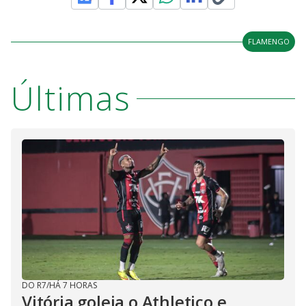
FLAMENGO
Últimas
DO R7
/
HÁ 7 HORAS
Vitória goleia o Athletico e