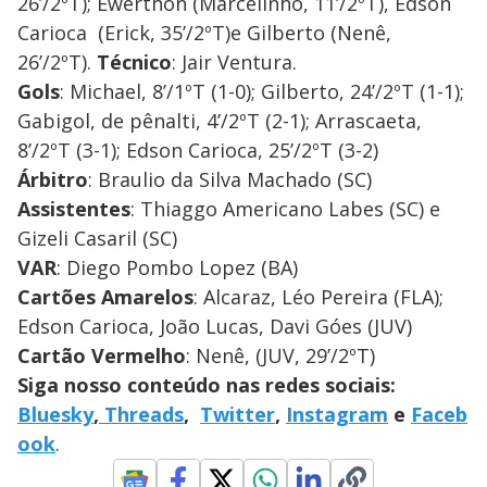
26’/2ºT); Ewerthon (Marcelinho, 11’/2ºT), Edson
Carioca (Erick, 35’/2ºT)e Gilberto (Nenê,
26’/2ºT).
Técnico
: Jair Ventura.
Gols
: Michael, 8’/1ºT (1-0); Gilberto, 24’/2ºT (1-1);
Gabigol, de pênalti, 4’/2ºT (2-1); Arrascaeta,
8’/2ºT (3-1); Edson Carioca, 25’/2ºT (3-2)
Árbitro
: Braulio da Silva Machado (SC)
Assistentes
: Thiaggo Americano Labes (SC) e
Gizeli Casaril (SC)
VAR
: Diego Pombo Lopez (BA)
Cartões Amarelos
: Alcaraz, Léo Pereira (FLA);
Edson Carioca, João Lucas, Davi Góes (JUV)
Cartão Vermelho
: Nenê, (JUV, 29’/2ºT)
Siga nosso conteúdo nas redes sociais:
Bluesky
,
Threads
,
Twitter
,
Instagram
e
Faceb
ook
.