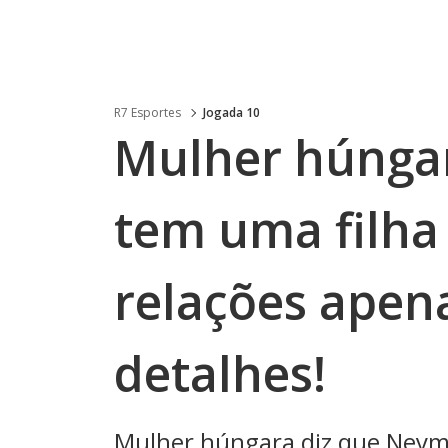
R7 Esportes
Jogada 10
Mulher húnga
tem uma filha 
relações apena
detalhes!
Mulher húngara diz que Neyma