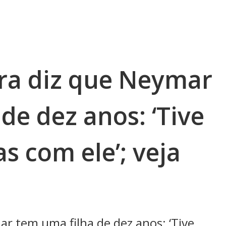
ra diz que Neymar
de dez anos: ‘Tive
s com ele’; veja
r tem uma filha de dez anos: ‘Tive