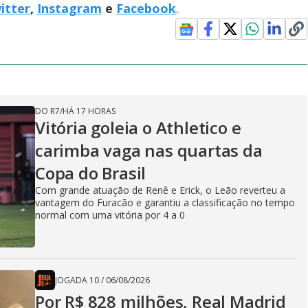
itter
,
Instagram
e
Facebook
.
DO R7
/
HÁ 17 HORAS
Vitória goleia o Athletico e
carimba vaga nas quartas da
Copa do Brasil
Com grande atuação de Renê e Erick, o Leão reverteu a
vantagem do Furacão e garantiu a classificação no tempo
normal com uma vitória por 4 a 0
JOGADA 10
/
06/08/2026
Por R$ 828 milhões, Real Madrid