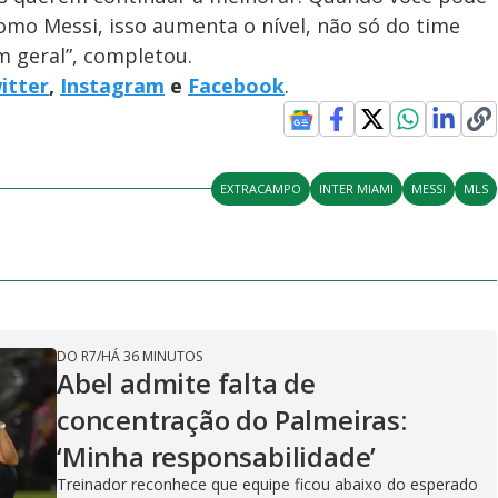
omo Messi, isso aumenta o nível, não só do time
m geral”, completou.
itter
,
Instagram
e
Facebook
.
EXTRACAMPO
INTER MIAMI
MESSI
MLS
DO R7
/
HÁ 36 MINUTOS
Abel admite falta de
concentração do Palmeiras:
‘Minha responsabilidade’
Treinador reconhece que equipe ficou abaixo do esperado