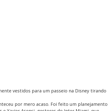
amente vestidos para um passeio na Disney tirando
conteceu por mero acaso. Foi feito um planejamento
 e Xavier Asensi, gestores do Inter Miami, que