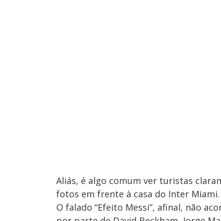
Aliás, é algo comum ver turistas clar
fotos em frente à casa do Inter Miami.
O falado “Efeito Messi”, afinal, não a
por parte de David Beckham, Jorge Mas