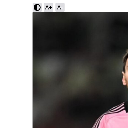
A+
A-