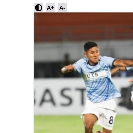
A+
A-