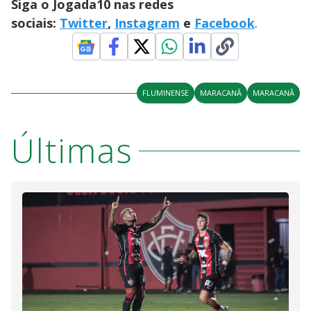
Siga o Jogada10 nas redes
sociais:
Twitter
,
Instagram
e
Facebook
.
FLUMINENSE
MARACANÃ
MARACANÃ
Últimas