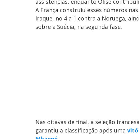
assistências, enquanto Olise contribui
A França construiu esses números nas v
Iraque, no 4 a 1 contra a Noruega, ain
sobre a Suécia, na segunda fase.
Nas oitavas de final, a seleção frances
garantiu a classificação após uma
vitó
Mbappé
.