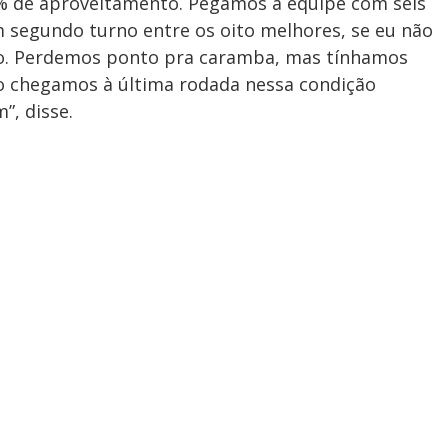
% de aproveitamento. Pegamos a equipe com seis
m segundo turno entre os oito melhores, se eu não
so. Perdemos ponto pra caramba, mas tínhamos
so chegamos à última rodada nessa condição
”, disse.