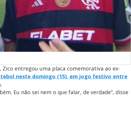
o, Zico entregou uma placa comemorativa ao ex-
utebol neste domingo (15), em jogo festivo entre
a
.
mbém. Eu não sei nem o que falar, de verdade”, disse