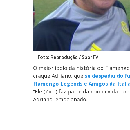
Foto: Reprodução / SporTV
O maior ídolo da história do Flameng
craque Adriano, que
se despediu do f
Flamengo Legends e Amigos da Itáli
“Ele (Zico) faz parte da minha vida ta
Adriano, emocionado.