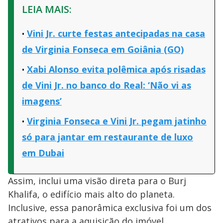
LEIA MAIS:
Vini Jr. curte festas antecipadas na casa
de Virginia Fonseca em Goiânia (GO)
Xabi Alonso evita polêmica após risadas
de Vini Jr. no banco do Real: ‘Não vi as
imagens’
Virginia Fonseca e Vini Jr. pegam jatinho
só para jantar em restaurante de luxo
em Dubai
Assim, inclui uma visão direta para o Burj
Khalifa, o edifício mais alto do planeta.
Inclusive, essa panorâmica exclusiva foi um dos
atrativos para a aquisição do imóvel.