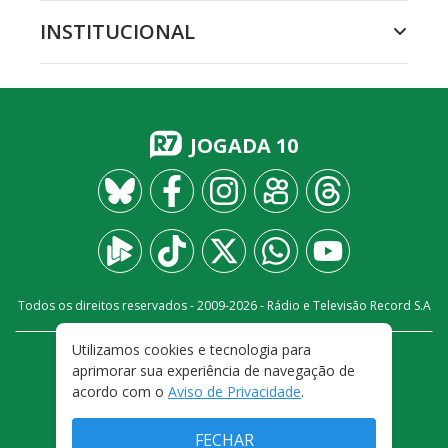
INSTITUCIONAL
JOGADA 10
Todos os direitos reservados - 2009-
2026
- Rádio e Televisão Record S.A
Utilizamos cookies e tecnologia para
CARREIRA
FALE CONOSCO
PRIVACIDADE
aprimorar sua experiência de navegação de
TERMOS E CONDIÇÕES DE USO
acordo com o
Aviso de Privacidade
.
FECHAR