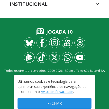
INSTITUCIONAL
JOGADA 10
Todos os direitos reservados - 2009-
2026
- Rádio e Televisão Record S.A
Utilizamos cookies e tecnologia para
CARREIRA
FALE CONOSCO
PRIVACIDADE
aprimorar sua experiência de navegação de
TERMOS E CONDIÇÕES DE USO
acordo com o
Aviso de Privacidade
.
FECHAR