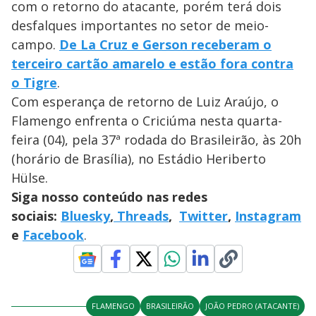
com o retorno do atacante, porém terá dois
desfalques importantes no setor de meio-
campo.
De La Cruz e Gerson receberam o
terceiro cartão amarelo e estão fora contra
o Tigre
.
Com esperança de retorno de Luiz Araújo, o
Flamengo enfrenta o Criciúma nesta quarta-
feira (04), pela 37ª rodada do Brasileirão, às 20h
(horário de Brasília), no Estádio Heriberto
Hülse.
Siga nosso conteúdo nas redes
sociais:
Bluesky
,
Threads
,
Twitter
,
Instagram
e
Facebook
.
FLAMENGO
BRASILEIRÃO
JOÃO PEDRO (ATACANTE)