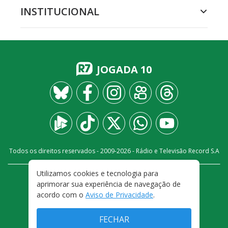
INSTITUCIONAL
JOGADA 10
Todos os direitos reservados - 2009-
2026
- Rádio e Televisão Record S.A
Utilizamos cookies e tecnologia para
CARREIRA
FALE CONOSCO
PRIVACIDADE
aprimorar sua experiência de navegação de
TERMOS E CONDIÇÕES DE USO
acordo com o
Aviso de Privacidade
.
FECHAR