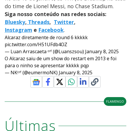
do time de Lionel Messi, no Chase Stadium.
Siga nosso conteúdo nas redes sociais:
Bluesky
,
Threads
,
Twitter
,
Instagram
e
Facebook
.
Alcaraz diretamente de round 6 kkkkk
pic.twitter.com/H51UFdb4OZ
— Luan Arrascaeta ᶜʳᶠ (@Luanszsou)
January 8, 2025
O Alcaraz saiu de um show do restart em 2013 e foi
para o ninho se apresentar kkkkk pqp
— NKᶜʳᶠ (@eumermoNK)
January 8, 2025
FLAMENGO
Últimas