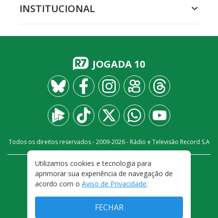
INSTITUCIONAL
JOGADA 10
Todos os direitos reservados - 2009-
2026
- Rádio e Televisão Record S.A
Utilizamos cookies e tecnologia para
CARREIRA
FALE CONOSCO
PRIVACIDADE
aprimorar sua experiência de navegação de
TERMOS E CONDIÇÕES DE USO
acordo com o
Aviso de Privacidade
.
FECHAR