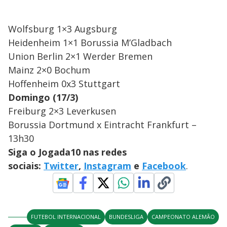
Wolfsburg 1×3 Augsburg
Heidenheim 1×1 Borussia M’Gladbach
Union Berlin 2×1 Werder Bremen
Mainz 2×0 Bochum
Hoffenheim 0x3 Stuttgart
Domingo (17/3)
Freiburg 2×3 Leverkusen
Borussia Dortmund x Eintracht Frankfurt –
13h30
Siga o Jogada10 nas redes
sociais:
Twitter
,
Instagram
e
Facebook
.
FUTEBOL INTERNACIONAL
BUNDESLIGA
CAMPEONATO ALEMÃO