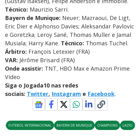
(Gustav Isaksen), Felipe Anderson e Immobile.
Técnico:
Maurizio Sarri.
Bayern de Munique:
Neuer; Mazraoui, De Ligt,
Eric Dier e Alphonso Davies; Aleksandar Pavlovic
e Goretzka; Leroy Sané, Thomas Muller e Jamal
Musiala; Harry Kane.
Técnico:
Thomas Tuchel.
Árbitro:
François Letexier (FRA)
VAR:
Jérôme Brisard (FRA)
Onde assistir:
TNT, HBO Max e Amazon Prime
Video
Siga o Jogada10 nas redes
sociais:
Twitter
,
Instagram
e
Facebook
.
FUTEBOL INTERNACIONAL
BAYERN DE MUNIQUE
CHAMPIONS
LAZIO