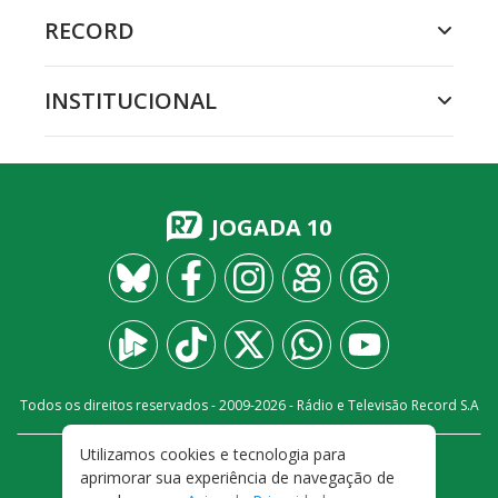
RECORD
INSTITUCIONAL
JOGADA 10
Todos os direitos reservados - 2009-
2026
- Rádio e Televisão Record S.A
Utilizamos cookies e tecnologia para
CARREIRA
FALE CONOSCO
PRIVACIDADE
aprimorar sua experiência de navegação de
TERMOS E CONDIÇÕES DE USO