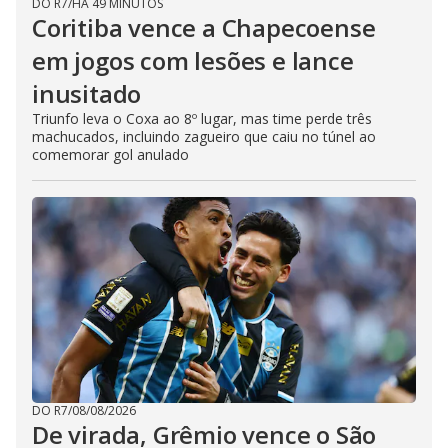
DO R7
/
HÁ 49 MINUTOS
Coritiba vence a Chapecoense
em jogos com lesões e lance
inusitado
Triunfo leva o Coxa ao 8º lugar, mas time perde três
machucados, incluindo zagueiro que caiu no túnel ao
comemorar gol anulado
DO R7
/
08/08/2026
De virada, Grêmio vence o São