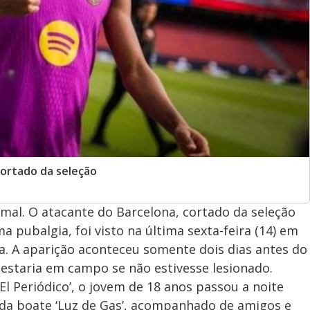
cortado da seleção
al. O atacante do Barcelona, cortado da seleção
 pubalgia, foi visto na última sexta-feira (14) em
. A aparição aconteceu somente dois dias antes do
 estaria em campo se não estivesse lesionado.
l Periódico’, o jovem de 18 anos passou a noite
da boate ‘Luz de Gas’, acompanhado de amigos e