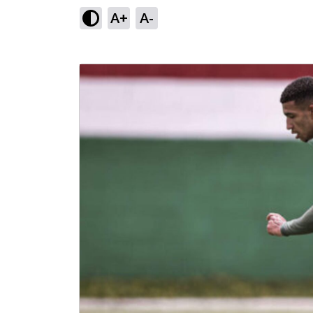
A+
A-