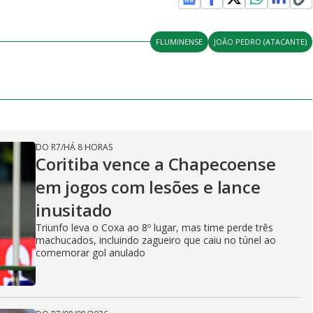
FLUMINENSE
JOÃO PEDRO (ATACANTE)
DO R7
/
HÁ 8 HORAS
Coritiba vence a Chapecoense
em jogos com lesões e lance
inusitado
Triunfo leva o Coxa ao 8º lugar, mas time perde três
machucados, incluindo zagueiro que caiu no túnel ao
comemorar gol anulado