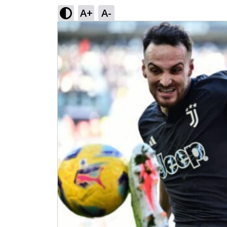
A+
A-