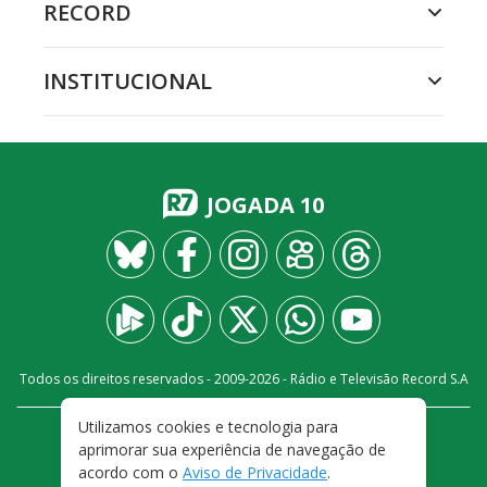
RECORD
INSTITUCIONAL
JOGADA 10
Todos os direitos reservados - 2009-
2026
- Rádio e Televisão Record S.A
Utilizamos cookies e tecnologia para
CARREIRA
FALE CONOSCO
PRIVACIDADE
aprimorar sua experiência de navegação de
TERMOS E CONDIÇÕES DE USO
acordo com o
Aviso de Privacidade
.