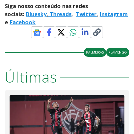
Siga nosso conteúdo nas redes
sociais:
Bluesky
,
Threads
,
Twitter
,
Instagram
e
Facebook
.
PALMEIRAS
FLAMENGO
Últimas