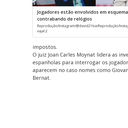
Jogadores estão envolvidos em esquema
contrabando de relógios
Reprodução/Instagram/@david21lva/Reprodução/Insta
vajal.2
impostos.
O juiz Joan Carles Moynat lidera as inv
espanholas para interrogar os jogado
aparecem no caso nomes como Giovani L
Bernat.