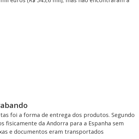
 mil euros (R$ 345,6 mil), mas não encontraram a
rabando
as foi a forma de entrega dos produtos. Segundo
dos fisicamente da Andorra para a Espanha sem
ixas e documentos eram transportados