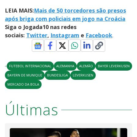
LEIA MAIS:
Mais de 50 torcedores são presos
após briga com policiais em jogo na Croácia
Siga o Jogada10 nas redes
sociais:
Twitter
,
Instagram
e
Facebook
.
FUTEBOL INTERNACIONAL
ALEMANHA
ALEMÃO
BAYER LEVERKUSEN
BAYERN DE MUNIQUE
BUNDESLIGA
LEVERKUSEN
MERCADO DA BOLA
Últimas