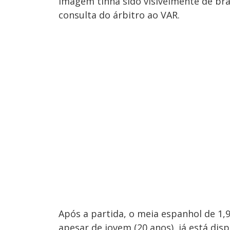
imagem tinha sido visivelmente de br
consulta do árbitro ao VAR.
Após a partida, o meia espanhol de 1
apesar de jovem (20 anos), já está dis