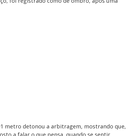
aço, foi registrado como de ombro, após uma
,91 metro detonou a arbitragem, mostrando que,
posto a falar o que pensa, quando se sentir