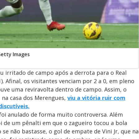
Getty Images
iu irritado de campo após a derrota para o Real
. Afinal, os visitantes venciam por 2 a 0, em pleno
uve uma reviravolta dentro de campo. Assim, o
to na casa dos Merengues,
viu a vitória ruir com
iscutíveis.
foi anulado de forma muito controversa. Além
oi de um pênalti em que o zagueiro tocou a bola
e não bastasse, o gol de empate de Vini Jr, que na