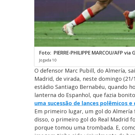
Foto: PIERRE-PHILIPPE MARCOU/AFP via 
Jogada 10
O defensor Marc Pubill, do Almería, sa
Madrid, de virada, neste domingo (21/1)
estádio Santiago Bernabéu, quando ho
lanterna do Espanhol, que fazia boni
uma sucessão de lances polêmicos e d
Em primeiro lugar, um gol do Almería 
disso, o primeiro gol do Real Madrid f
porque tomou uma trombada. E, como s