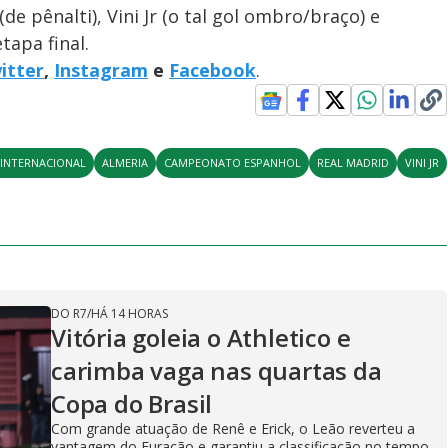
de pênalti), Vini Jr (o tal gol ombro/braço) e
tapa final.
itter
,
Instagram
e
Facebook
.
 INTERNACIONAL
ALMERIA
CAMPEONATO ESPANHOL
REAL MADRID
VINI JR
DO R7
/
HÁ 14 HORAS
Vitória goleia o Athletico e
carimba vaga nas quartas da
Copa do Brasil
Com grande atuação de Renê e Erick, o Leão reverteu a
vantagem do Furacão e garantiu a classificação no tempo