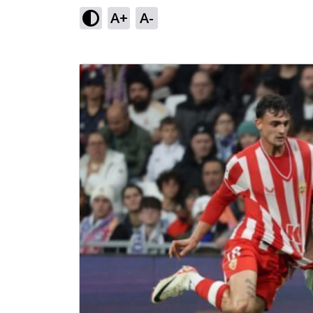
A+
A-