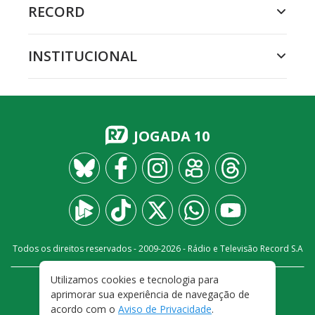
RECORD
INSTITUCIONAL
JOGADA 10
Todos os direitos reservados - 2009-
2026
- Rádio e Televisão Record S.A
Utilizamos cookies e tecnologia para
CARREIRA
FALE CONOSCO
PRIVACIDADE
aprimorar sua experiência de navegação de
TERMOS E CONDIÇÕES DE USO
acordo com o
Aviso de Privacidade
.