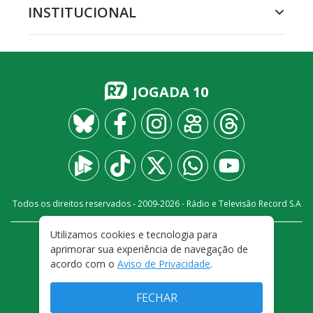
INSTITUCIONAL
JOGADA 10
Todos os direitos reservados - 2009-
2026
- Rádio e Televisão Record S.A
Utilizamos cookies e tecnologia para
CARREIRA
FALE CONOSCO
PRIVACIDADE
aprimorar sua experiência de navegação de
TERMOS E CONDIÇÕES DE USO
acordo com o
Aviso de Privacidade
.
FECHAR