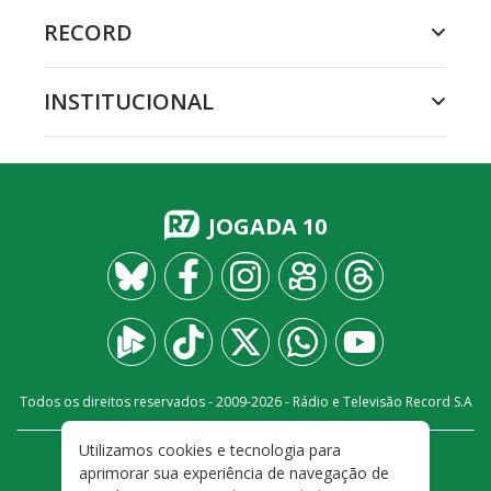
RECORD
INSTITUCIONAL
JOGADA 10
Todos os direitos reservados - 2009-
2026
- Rádio e Televisão Record S.A
Utilizamos cookies e tecnologia para
CARREIRA
FALE CONOSCO
PRIVACIDADE
aprimorar sua experiência de navegação de
TERMOS E CONDIÇÕES DE USO