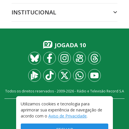
INSTITUCIONAL
JOGADA 10
Todos os direitos reservados - 2009-
2026
- Rádio e Televisão Record S.A
Utilizamos cookies e tecnologia para
CARREIRA
FALE CONOSCO
PRIVACIDADE
aprimorar sua experiência de navegação de
TERMOS E CONDIÇÕES DE USO
acordo com o
Aviso de Privacidade
.