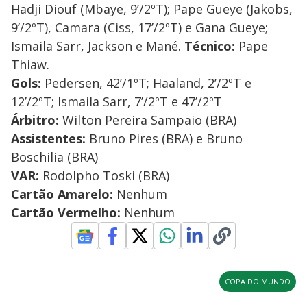
Hadji Diouf (Mbaye, 9’/2ºT); Pape Gueye (Jakobs,
9’/2ºT), Camara (Ciss, 17’/2ºT) e Gana Gueye;
Ismaila Sarr, Jackson e Mané.
Técnico:
Pape
Thiaw.
Gols:
Pedersen, 42’/1ºT; Haaland, 2’/2ºT e
12’/2ºT; Ismaila Sarr, 7’/2ºT e 47’/2ºT
Árbitro:
Wilton Pereira Sampaio (BRA)
Assistentes:
Bruno Pires (BRA) e Bruno
Boschilia (BRA)
VAR:
Rodolpho Toski (BRA)
Cartão Amarelo:
Nenhum
Cartão Vermelho:
Nenhum
COPA DO MUNDO