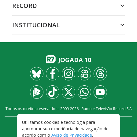
RECORD
INSTITUCIONAL
JOGADA 10
Todos os direitos reservados - 2009-
2026
- Rádio e Televisão Record S.A
Utilizamos cookies e tecnologia para
CARREIRA
FALE CONOSCO
PRIVACIDADE
aprimorar sua experiência de navegação de
TERMOS E CONDIÇÕES DE USO
acordo com o
Aviso de Privacidade
.