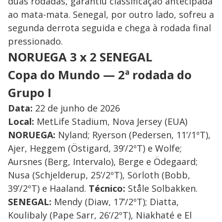
duas rodadas, garantiu classificação antecipada
ao mata-mata. Senegal, por outro lado, sofreu a
segunda derrota seguida e chega à rodada final
pressionado.
NORUEGA 3 x 2 SENEGAL
Copa do Mundo — 2ª rodada do
Grupo I
Data:
22 de junho de 2026
Local:
MetLife Stadium, Nova Jersey (EUA)
NORUEGA:
Nyland; Ryerson (Pedersen, 11’/1ºT),
Ajer, Heggem (Östigard, 39’/2ºT) e Wolfe;
Aursnes (Berg, Intervalo), Berge e Ödegaard;
Nusa (Schjelderup, 25’/2ºT), Sörloth (Bobb,
39’/2ºT) e Haaland.
Técnico:
Ståle Solbakken.
SENEGAL:
Mendy (Diaw, 17’/2ºT); Diatta,
Koulibaly (Pape Sarr, 26’/2ºT), Niakhaté e El