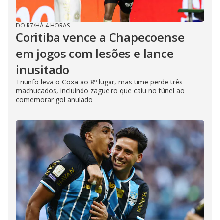
DO R7
/
HÁ 4 HORAS
Coritiba vence a Chapecoense
em jogos com lesões e lance
inusitado
Triunfo leva o Coxa ao 8º lugar, mas time perde três
machucados, incluindo zagueiro que caiu no túnel ao
comemorar gol anulado