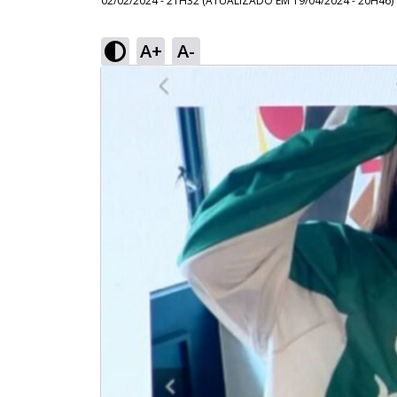
02/02/2024 - 21H32
(ATUALIZADO EM
19/04/2024 - 20H46
)
A+
A-