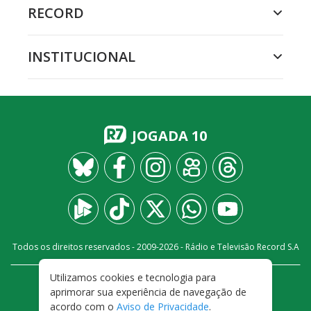
RECORD
INSTITUCIONAL
JOGADA 10
Todos os direitos reservados - 2009-
2026
- Rádio e Televisão Record S.A
Utilizamos cookies e tecnologia para
CARREIRA
FALE CONOSCO
PRIVACIDADE
aprimorar sua experiência de navegação de
TERMOS E CONDIÇÕES DE USO
acordo com o
Aviso de Privacidade
.