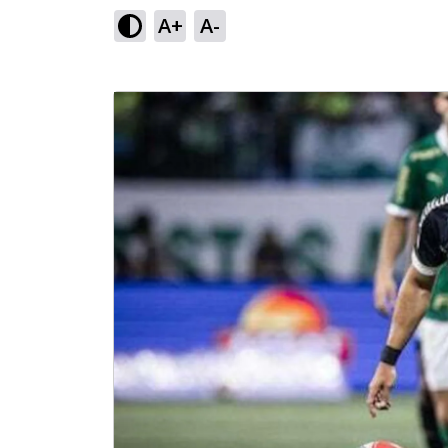
A+
A-