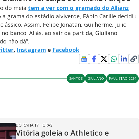
são do meia
tem a ver com o gramado do Allianz
 a grama do estádio alviverde, Fábio Carille decidiu
lássico. Assim, Felipe Jonatan, Guilherme, Julio
no banco. Aliás, ao sair da partida, Giuliano
do não dá”.
itter
,
Instagram
e
Facebook
.
SANTOS
GIULIANO
PAULISTÃO-2024
DO R7
/
HÁ 17 HORAS
Vitória goleia o Athletico e