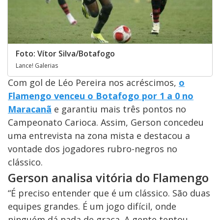
Foto: Vítor Silva/Botafogo
Lance! Galerias
Com gol de Léo Pereira nos acréscimos,
o
Flamengo venceu o Botafogo por 1 a 0 no
Maracanã
e garantiu mais três pontos no
Campeonato Carioca. Assim, Gerson concedeu
uma entrevista na zona mista e destacou a
vontade dos jogadores rubro-negros no
clássico.
Gerson analisa vitória do Flamengo
“É preciso entender que é um clássico. São duas
equipes grandes. É um jogo difícil, onde
ninguém dá nada de graça. A gente tentou