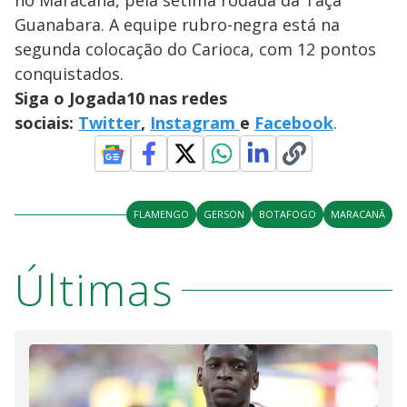
no Maracanã, pela sétima rodada da Taça
Guanabara. A equipe rubro-negra está na
segunda colocação do Carioca, com 12 pontos
conquistados.
Siga o Jogada10 nas redes
sociais:
Twitter
,
Instagram
e
Facebook
.
FLAMENGO
GERSON
BOTAFOGO
MARACANÃ
Últimas