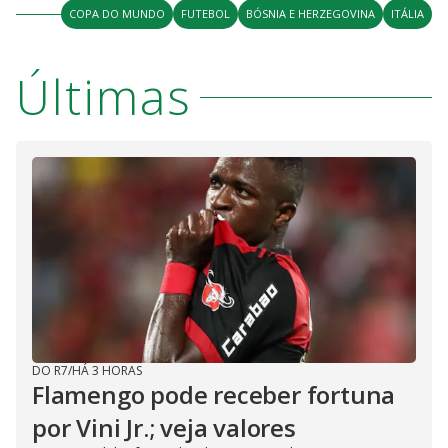
COPA DO MUNDO
FUTEBOL
BÓSNIA E HERZEGOVINA
ITÁLIA
Últimas
DO R7
/
HÁ 3 HORAS
Flamengo pode receber fortuna
por Vini Jr.; veja valores