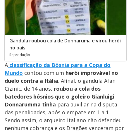
Gandula roubou cola de Donnaruma e virou herói
no país
Reprodução
A
classificação da Bósnia para a Copa do
Mundo
contou com um
herói improvável no
duelo contra a Itália
. Afinal, o gandula Afan
Cizmic, de 14 anos,
roubou a cola dos
batedores bósnios que o goleiro Gianluigi
Donnarumma tinha
para auxiliar na disputa
das penalidades, após o empate em 1 a 1.
Sendo assim, o arqueiro italiano não defendeu
nenhuma cobrança e os Dragões venceram por