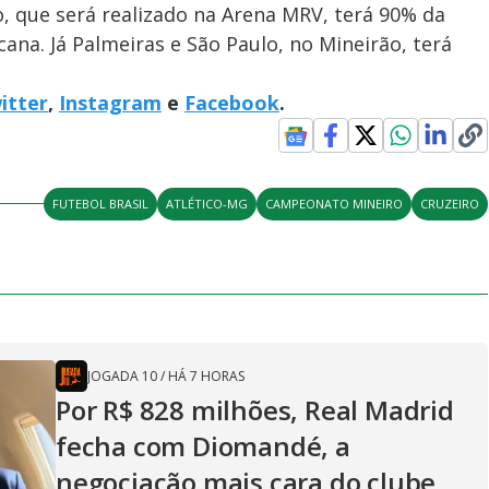
o, que será realizado na Arena MRV, terá 90% da
cana. Já Palmeiras e São Paulo, no Mineirão, terá
itter
,
Instagram
e
Facebook
.
FUTEBOL BRASIL
ATLÉTICO-MG
CAMPEONATO MINEIRO
CRUZEIRO
JOGADA 10
/
HÁ 7 HORAS
Por R$ 828 milhões, Real Madrid
fecha com Diomandé, a
negociação mais cara do clube