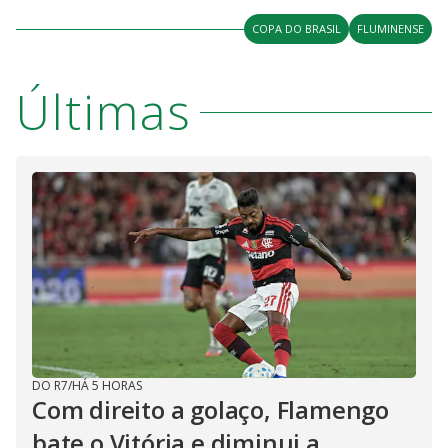
COPA DO BRASIL
FLUMINENSE
Últimas
DO R7
/
HÁ 5 HORAS
Com direito a golaço, Flamengo
bate o Vitória e diminui a