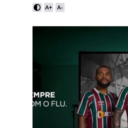
A+
A-