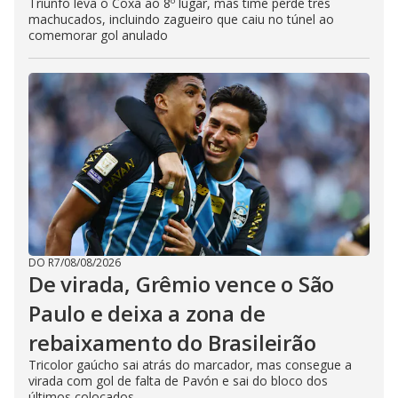
Triunfo leva o Coxa ao 8º lugar, mas time perde três
machucados, incluindo zagueiro que caiu no túnel ao
comemorar gol anulado
DO R7
/
08/08/2026
De virada, Grêmio vence o São
Paulo e deixa a zona de
rebaixamento do Brasileirão
Tricolor gaúcho sai atrás do marcador, mas consegue a
virada com gol de falta de Pavón e sai do bloco dos
últimos colocados