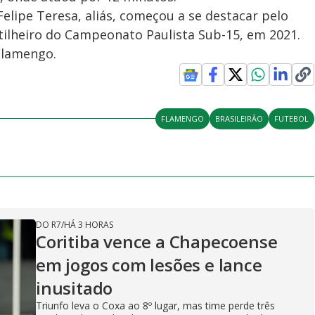
elipe Teresa, aliás, começou a se destacar pelo
rtilheiro do Campeonato Paulista Sub-15, em 2021.
Flamengo.
FLAMENGO
BRASILEIRÃO
FUTEBOL
DO R7
/
HÁ 3 HORAS
Coritiba vence a Chapecoense
em jogos com lesões e lance
inusitado
Triunfo leva o Coxa ao 8º lugar, mas time perde três