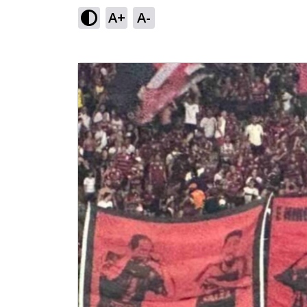
A+
A-