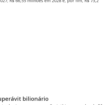
27; R$ 66,55 milhões em 2028 e, por fim, R$ 73,2
perávit bilionário