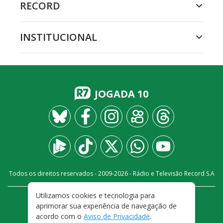
RECORD
INSTITUCIONAL
JOGADA 10
Todos os direitos reservados - 2009-
2026
- Rádio e Televisão Record S.A
Utilizamos cookies e tecnologia para
CARREIRA
FALE CONOSCO
PRIVACIDADE
aprimorar sua experiência de navegação de
TERMOS E CONDIÇÕES DE USO
acordo com o
Aviso de Privacidade
.