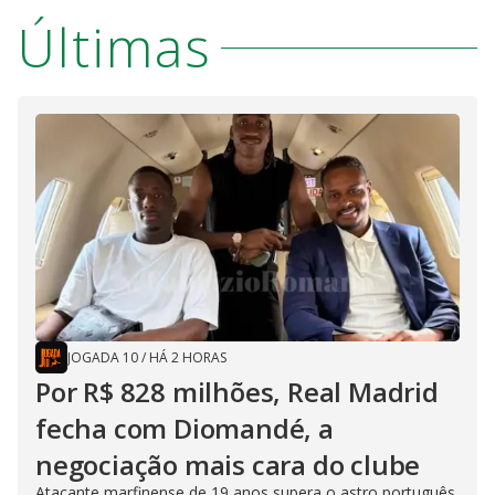
Últimas
JOGADA 10
/
HÁ 2 HORAS
Por R$ 828 milhões, Real Madrid
fecha com Diomandé, a
negociação mais cara do clube
Atacante marfinense de 19 anos supera o astro português