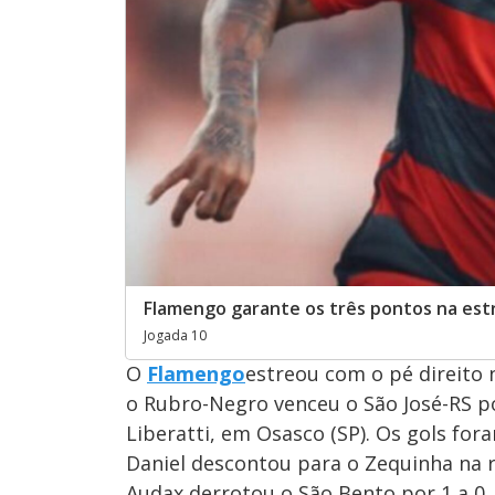
Flamengo garante os três pontos na estr
Jogada 10
O
Flamengo
estreou com o pé direito 
o Rubro-Negro venceu o São José-RS por 
Liberatti, em Osasco (SP). Os gols f
Daniel descontou para o Zequinha na re
Audax derrotou o São Bento por 1 a 0.